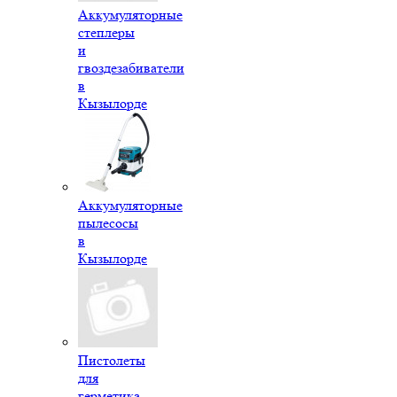
Аккумуляторные
степлеры
и
гвоздезабиватели
в
Кызылорде
Аккумуляторные
пылесосы
в
Кызылорде
Пистолеты
для
герметика