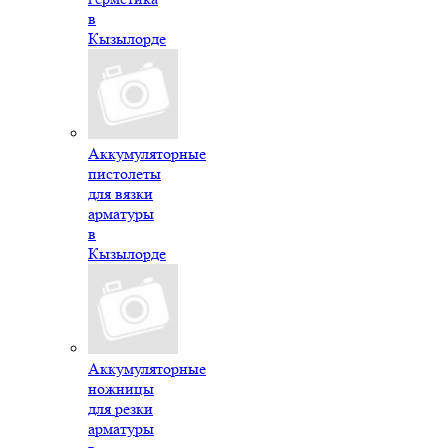
в
Кызылорде
Аккумуляторные
пистолеты
для вязки
арматуры
в
Кызылорде
Аккумуляторные
ножницы
для резки
арматуры