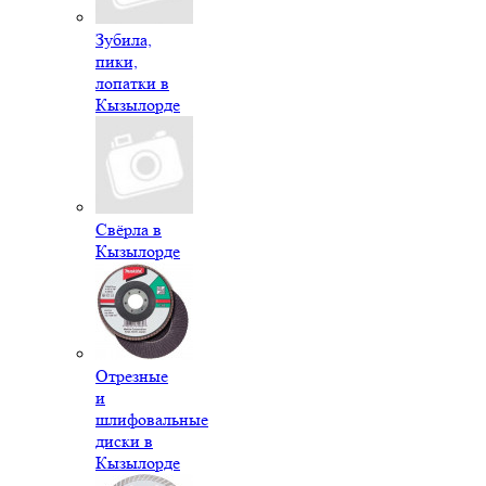
Зубила,
пики,
лопатки в
Кызылорде
Свёрла в
Кызылорде
Отрезные
и
шлифовальные
диски в
Кызылорде