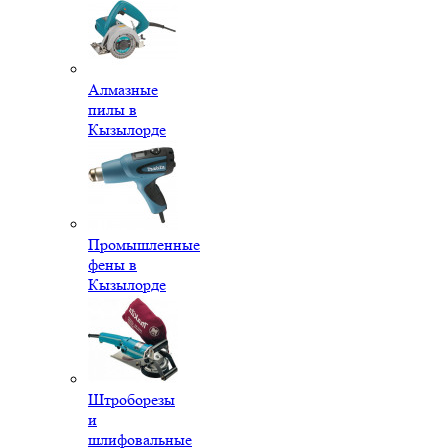
Алмазные
пилы в
Кызылорде
Промышленные
фены в
Кызылорде
Штроборезы
и
шлифовальные