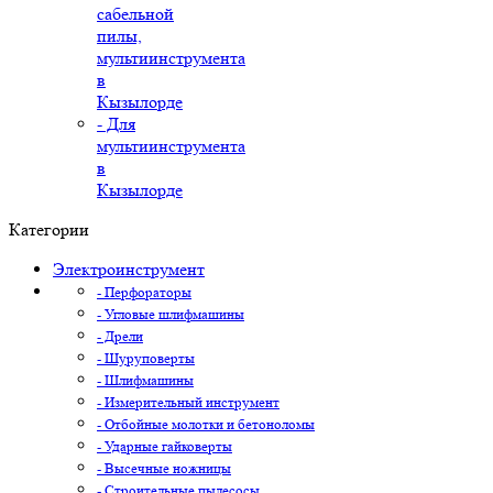
сабельной
пилы,
мультиинструмента
в
Кызылорде
- Для
мультиинструмента
в
Кызылорде
Категории
Электроинструмент
- Перфораторы
- Угловые шлифмашины
- Дрели
- Шуруповерты
- Шлифмашины
- Измерительный инструмент
- Отбойные молотки и бетоноломы
- Ударные гайковерты
- Высечные ножницы
- Строительные пылесосы