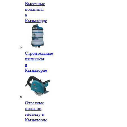
Высечные
ножницы
в
Кызылорде
Строительные
пылесосы
в
Кызылорде
Отрезные
пилы по
металлу в
Кызылорде