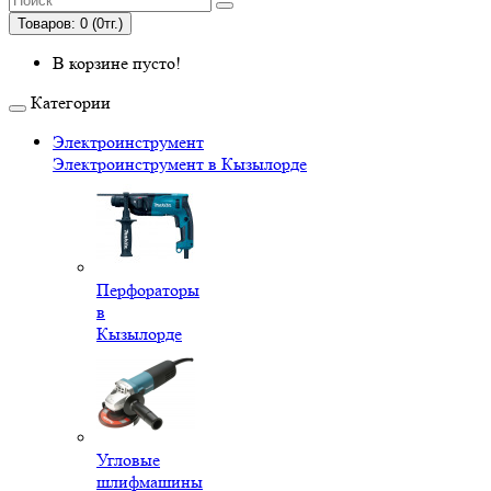
Товаров: 0 (0тг.)
В корзине пусто!
Категории
Электроинструмент
Электроинструмент в Кызылорде
Перфораторы
в
Кызылорде
Угловые
шлифмашины