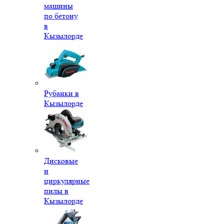
машины
по бетону
в
Кызылорде
Рубанки в
Кызылорде
Дисковые
и
циркулярные
пилы в
Кызылорде